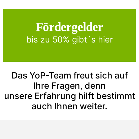
Fördergelder
Click Here
bis zu 50% gibt´s hier
über den u.g. Link geht´s direkt zu Antragsseite
L-Bank
Das YoP-Team freut sich auf
Ihre Fragen, denn
unsere Erfahrung hilft bestimmt
auch Ihnen weiter.