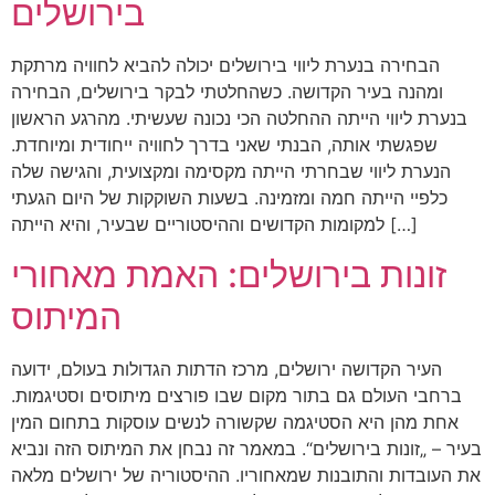
בירושלים
הבחירה בנערת ליווי בירושלים יכולה להביא לחוויה מרתקת
ומהנה בעיר הקדושה. כשהחלטתי לבקר בירושלים, הבחירה
בנערת ליווי הייתה ההחלטה הכי נכונה שעשיתי. מהרגע הראשון
שפגשתי אותה, הבנתי שאני בדרך לחוויה ייחודית ומיוחדת.
הנערת ליווי שבחרתי הייתה מקסימה ומקצועית, והגישה שלה
כלפיי הייתה חמה ומזמינה. בשעות השוקקות של היום הגעתי
למקומות הקדושים וההיסטוריים שבעיר, והיא הייתה […]
זונות בירושלים: האמת מאחורי
המיתוס
העיר הקדושה ירושלים, מרכז הדתות הגדולות בעולם, ידועה
ברחבי העולם גם בתור מקום שבו פורצים מיתוסים וסטיגמות.
אחת מהן היא הסטיגמה שקשורה לנשים עוסקות בתחום המין
בעיר – „זונות בירושלים“. במאמר זה נבחן את המיתוס הזה ונביא
את העובדות והתובנות שמאחוריו. ההיסטוריה של ירושלים מלאה