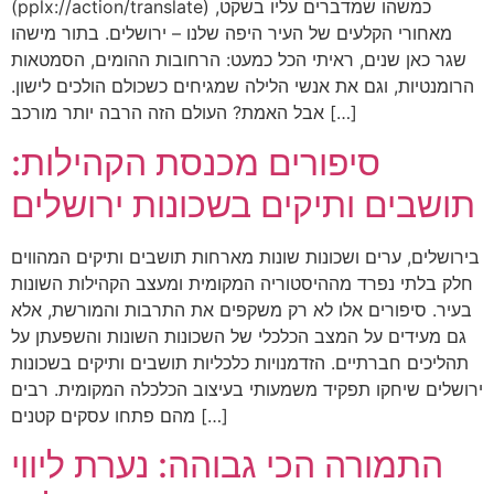
(pplx://action/translate) כמשהו שמדברים עליו בשקט,
מאחורי הקלעים של העיר היפה שלנו – ירושלים. בתור מישהו
שגר כאן שנים, ראיתי הכל כמעט: הרחובות ההומים, הסמטאות
הרומנטיות, וגם את אנשי הלילה שמגיחים כשכולם הולכים לישון.
אבל האמת? העולם הזה הרבה יותר מורכב […]
סיפורים מכנסת הקהילות:
תושבים ותיקים בשכונות ירושלים
בירושלים, ערים ושכונות שונות מארחות תושבים ותיקים המהווים
חלק בלתי נפרד מההיסטוריה המקומית ומעצב הקהילות השונות
בעיר. סיפורים אלו לא רק משקפים את התרבות והמורשת, אלא
גם מעידים על המצב הכלכלי של השכונות השונות והשפעתן על
תהליכים חברתיים. הזדמנויות כלכליות תושבים ותיקים בשכונות
ירושלים שיחקו תפקיד משמעותי בעיצוב הכלכלה המקומית. רבים
מהם פתחו עסקים קטנים […]
התמורה הכי גבוהה: נערת ליווי