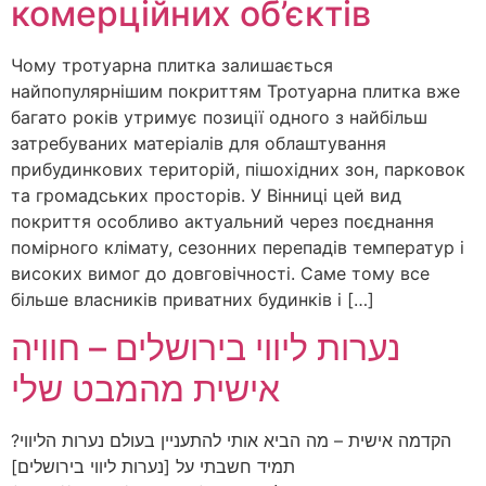
комерційних об’єктів
Чому тротуарна плитка залишається
найпопулярнішим покриттям Тротуарна плитка вже
багато років утримує позиції одного з найбільш
затребуваних матеріалів для облаштування
прибудинкових територій, пішохідних зон, парковок
та громадських просторів. У Вінниці цей вид
покриття особливо актуальний через поєднання
помірного клімату, сезонних перепадів температур і
високих вимог до довговічності. Саме тому все
більше власників приватних будинків і […]
נערות ליווי בירושלים – חוויה
אישית מהמבט שלי
הקדמה אישית – מה הביא אותי להתעניין בעולם נערות הליווי?
תמיד חשבתי על [נערות ליווי בירושלים]