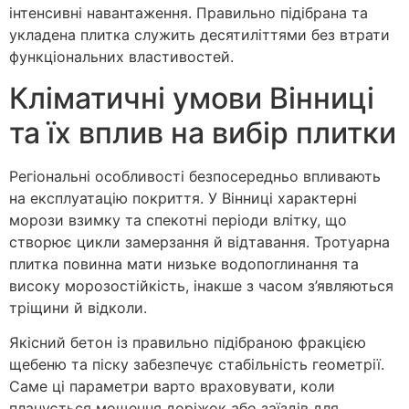
інтенсивні навантаження. Правильно підібрана та
укладена плитка служить десятиліттями без втрати
функціональних властивостей.
Кліматичні умови Вінниці
та їх вплив на вибір плитки
Регіональні особливості безпосередньо впливають
на експлуатацію покриття. У Вінниці характерні
морози взимку та спекотні періоди влітку, що
створює цикли замерзання й відтавання. Тротуарна
плитка повинна мати низьке водопоглинання та
високу морозостійкість, інакше з часом з’являються
тріщини й відколи.
Якісний бетон із правильно підібраною фракцією
щебеню та піску забезпечує стабільність геометрії.
Саме ці параметри варто враховувати, коли
планується мощення доріжок або заїздів для